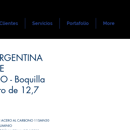
Clientes
Servicios
Portafolio
More
ARGENTINA
E
 - Boquilla
ro de 12,7
EN ACERO AL CARBONO 11SMN30
LUMINIO