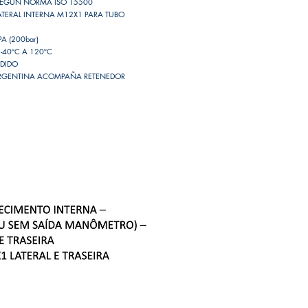
EGÚN NORMA ISO 15500
ATERAL INTERNA M12X1 PARA TUBO
A (200bar)
-40ºC A 120ºC
EDIDO
 ARGENTINA ACOMPAÑA RETENEDOR