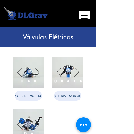
​Válvulas Elétricas
VCE DIN - MOD 44
VCE DIN - MOD 38